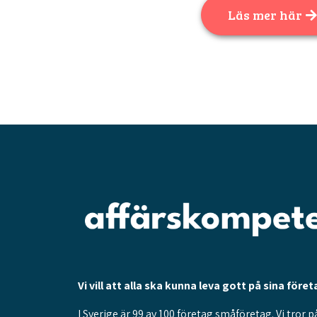
Läs mer här
Vi vill att alla ska kunna leva gott på sina föret
I Sverige är 99 av 100 företag småföretag. Vi tror p