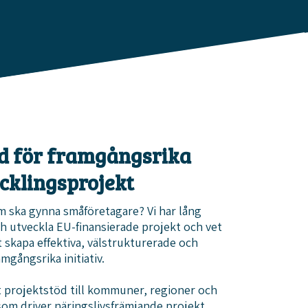
öd för framgångsrika
cklingsprojekt
om ska gynna småföretagare? Vi har lång
ch utveckla EU-finansierade projekt och vet
t skapa effektiva, välstrukturerade och
amgångsrika initiativ.
t projektstöd till kommuner, regioner och
som driver näringslivsfrämjande projekt.