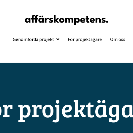
För projektägare
Om oss
Genomförda projekt
r projektäg