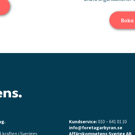
Boka
ag.
Kundservice:
010 – 641 01 10
info@foretagarbyran.se
å kraften i Sveriges
Affärskompetens Sverige AB