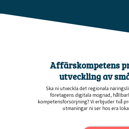
Affärskompetens p
utveckling av sm
Ska ni utveckla det regionala näringsl
företagens digitala mognad, hållbarh
kompetensförsörjning?
Vi erbjuder två p
utmaningar ni ser hos era loka