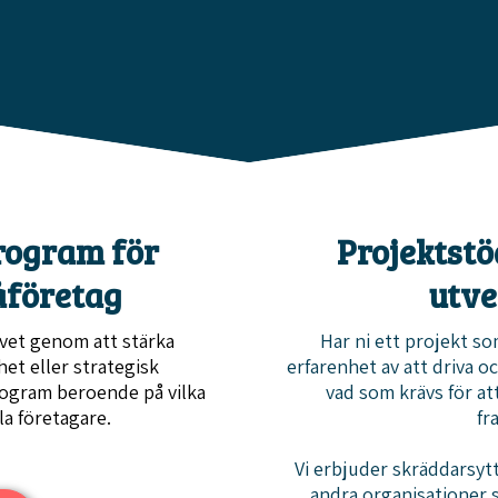
rogram för
Projektst
åföretag
utve
ivet genom att stärka
Har ni ett projekt s
et eller strategisk
erfarenhet av att driva o
rogram beroende på vilka
vad som krävs för at
la företagare.
fr
Vi erbjuder skräddarsyt
andra organisationer 