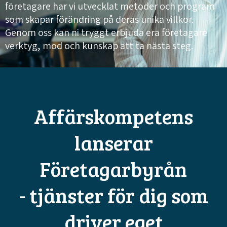
företagare har vi utvecklat metoder och program
som skapar förändring på deras unika villkor.
Genom oss kan ni tryggt erbjuda era företagare
verktyg, mod och kunskap att ta nästa steg.
Affärskompetens
lanserar
Företagarbyrån
- tjänster för dig som
driver eget